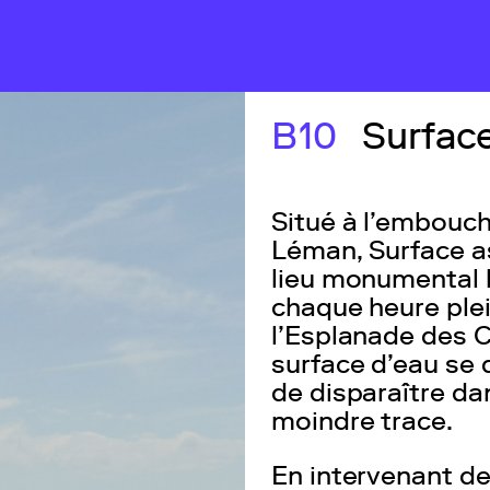
rte
Les jardins
B10
Surfac
Situé à l’embouch
Léman, Surface a
lieu monumental h
chaque heure plein
l’Esplanade des 
surface d’eau se 
de disparaître da
moindre trace.
En intervenant de