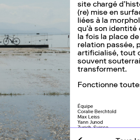
site chargé d’hist
(re) mise en surf
liées à la morphol
La Mobilière
qu’à son identité 
la fois la place d
relation passée, p
artificialisé, tou
souvent souterrai
transforment.
Fonctionne toutes
Équipe
Coralie Berchtold
Max Leiss
Yann Junod
Zurich, Suisse